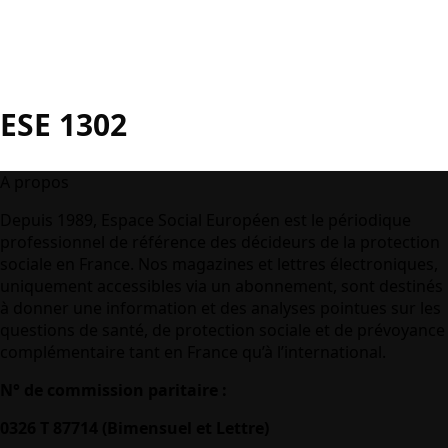
ESE 1302
A propos
Depuis 1989, Espace Social Européen est le périodique
professionnel de référence des décideurs de la protection
sociale en France. Nos magazines et lettres électroniques,
uniquement accessibles via un abonnement, sont destinés
à donner une information et des analyses pointues sur les
questions de santé, de protection sociale et de prévoyance
complémentaire tant en France qu’à l’international.
N° de commission paritaire :
0326 T 87714 (Bimensuel et Lettre)