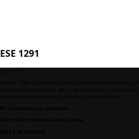
ESE 1291
A propos
Depuis 1989, Espace Social Européen est le périodique prof
uniquement accessibles via un abonnement, sont destinés à
complémentaire tant en France qu’à l’international.
N° de commission paritaire :
0326 T 87714 (Bimensuel et Lettre)
0325 X 94192 (Site)