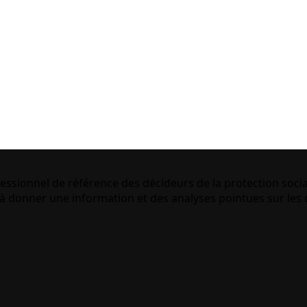
essionnel de référence des décideurs de la protection socia
 donner une information et des analyses pointues sur les q