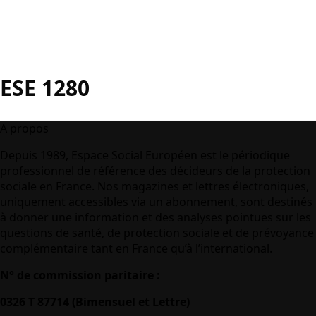
ESE 1280
A propos
Depuis 1989, Espace Social Européen est le périodique
professionnel de référence des décideurs de la protection
sociale en France. Nos magazines et lettres électroniques,
uniquement accessibles via un abonnement, sont destinés
à donner une information et des analyses pointues sur les
questions de santé, de protection sociale et de prévoyance
complémentaire tant en France qu’à l’international.
N° de commission paritaire :
0326 T 87714 (Bimensuel et Lettre)