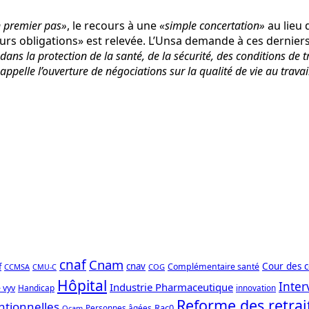
n premier pas»
, le recours à une
«simple concertation»
au lieu 
leurs obligations» est relevée. L’Unsa demande à ces dernier
ns la protection de la santé, de la sécurité, des conditions de tra
appelle l’ouverture de négociations sur la qualité de vie au trava
cnaf
Cnam
f
cnav
Cour des 
Complémentaire santé
CCMSA
COG
CMU-C
Hôpital
Inter
Industrie Pharmaceutique
 vyv
Handicap
innovation
Reforme des retrai
ntionnelles
Rac0
Personnes âgées
Ocam