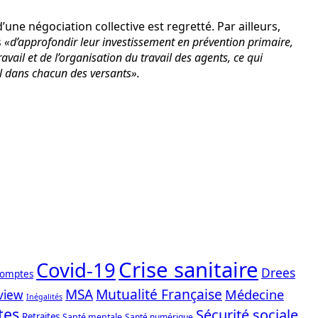
d’une négociation collective est regretté. Par ailleurs,
s
«d’approfondir leur investissement en prévention primaire,
vail et de l’organisation du travail des agents, ce qui
il dans chacun des versants».
Crise sanitaire
Covid-19
Drees
comptes
Mutualité Française
MSA
Médecine
view
Inégalités
tes
Sécurité sociale
Retraites
Santé mentale
Santé numérique