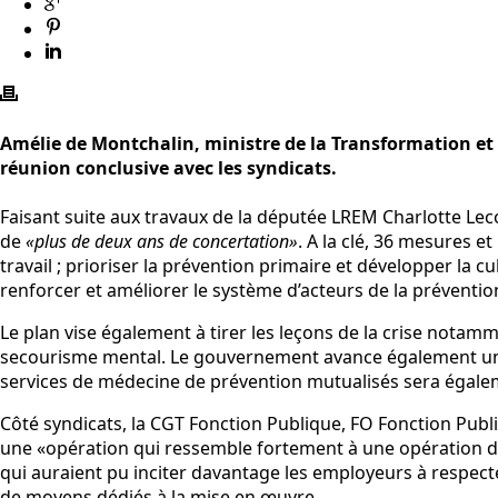
Amélie de Montchalin, ministre de la Transformation et d
réunion conclusive avec les syndicats.
Faisant suite aux travaux de la députée LREM Charlotte Lecoc
de
«plus de deux ans de concertation»
. A la clé, 36 mesures et
travail ; prioriser la prévention primaire et développer la cu
renforcer et améliorer le système d’acteurs de la préventio
Le plan vise également à tirer les leçons de la crise notam
secourisme mental. Le gouvernement avance également 
services de médecine de prévention mutualisés sera égalem
Côté syndicats, la CGT Fonction Publique, FO Fonction Publ
une «opération qui ressemble fortement à une opération d
qui auraient pu inciter davantage les employeurs à respecter
de moyens dédiés à la mise en œuvre.