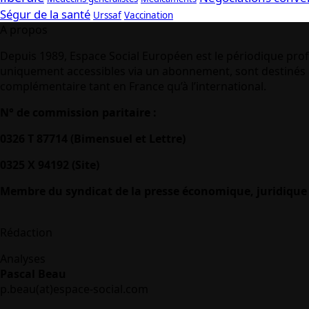
Ségur de la santé
Urssaf
Vaccination
A propos
Depuis 1989, Espace Social Européen est le périodique prof
uniquement accessibles via un abonnement, sont destinés à
complémentaire tant en France qu’à l’international.
N° de commission paritaire :
0326 T 87714 (Bimensuel et Lettre)
0325 X 94192 (Site)
Membre du syndicat de la presse économique, juridique 
Rédaction
Analyses
Pascal Beau
p.beau(at)espace-social.com