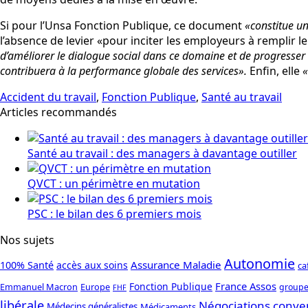
Si pour l’Unsa Fonction Publique, ce document
«constitue u
l’absence de levier «pour inciter les employeurs à remplir 
d’améliorer le dialogue social dans ce domaine et de progresser da
contribuera à la performance globale des services».
Enfin, elle
«
Accident du travail
,
Fonction Publique
,
Santé au travail
Articles recommandés
Santé au travail : des managers à davantage outiller
QVCT : un périmètre en mutation
PSC : le bilan des 6 premiers mois
Nos sujets
Autonomie
Assurance Maladie
100% Santé
accès aux soins
ca
France Assos
Fonction Publique
Emmanuel Macron
Europe
groupe
FHF
libérale
Négociations conve
Médecins généralistes
Médicaments