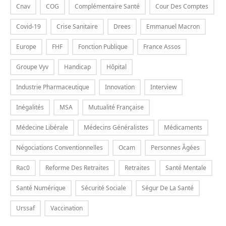
Cnav
COG
Complémentaire Santé
Cour Des Comptes
Covid-19
Crise Sanitaire
Drees
Emmanuel Macron
Europe
FHF
Fonction Publique
France Assos
Groupe Vyv
Handicap
Hôpital
Industrie Pharmaceutique
Innovation
Interview
Inégalités
MSA
Mutualité Française
Médecine Libérale
Médecins Généralistes
Médicaments
Négociations Conventionnelles
Ocam
Personnes Âgées
Rac0
Reforme Des Retraites
Retraites
Santé Mentale
Santé Numérique
Sécurité Sociale
Ségur De La Santé
Urssaf
Vaccination