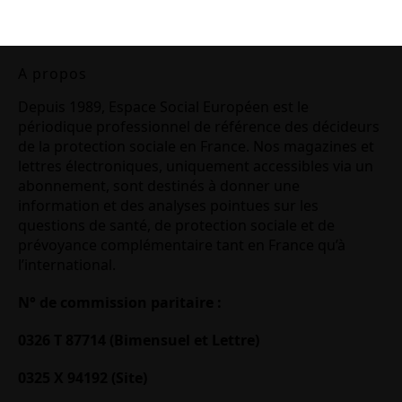
A propos
Depuis 1989, Espace Social Européen est le
périodique professionnel de référence des décideurs
de la protection sociale en France. Nos magazines et
lettres électroniques, uniquement accessibles via un
abonnement, sont destinés à donner une
information et des analyses pointues sur les
questions de santé, de protection sociale et de
prévoyance complémentaire tant en France qu’à
l’international.
N° de commission paritaire :
0326 T 87714 (Bimensuel et Lettre)
0325 X 94192 (Site)