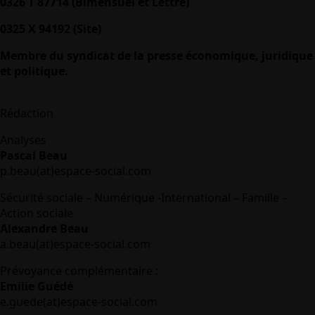
0326 T 87714 (Bimensuel et Lettre)
0325 X 94192 (Site)
Membre du syndicat de la presse économique, juridique
et politique.
Rédaction
Analyses
Pascal Beau
p.beau(at)espace-social.com
Sécurité sociale – Numérique -International – Famille –
Action sociale
Alexandre Beau
a.beau(at)espace-social.com
Prévoyance complémentaire :
Emilie Guédé
e.guede(at)espace-social.com