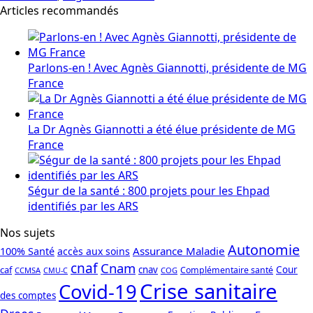
Articles recommandés
Parlons-en ! Avec Agnès Giannotti, présidente de MG
France
La Dr Agnès Giannotti a été élue présidente de MG
France
Ségur de la santé : 800 projets pour les Ehpad
identifiés par les ARS
Nos sujets
Autonomie
Assurance Maladie
100% Santé
accès aux soins
cnaf
Cnam
caf
cnav
Cour
Complémentaire santé
CCMSA
COG
CMU-C
Crise sanitaire
Covid-19
des comptes