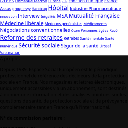
Drees
France
Fonction Publique
Emmanuel Macron
Europe
FHF
Hôpital
Assos
Industrie Pharmaceutique
groupe vyv
Handicap
Mutualité Française
MSA
Interview
innovation
Inégalités
Médecine libérale
Médecins généralistes
Médicaments
Négociations conventionnelles
Rac0
Personnes âgées
Ocam
Reforme des retraites
Retraites
Santé mentale
Santé
Sécurité sociale
Ségur de la santé
Urssaf
numérique
Vaccination
A propos
Depuis 1989, Espace Social Européen est le périodique
professionnel de référence des décideurs de la protection
sociale en France. Nos magazines et lettres électroniques,
uniquement accessibles via un abonnement, sont destinés
à donner une information et des analyses pointues sur les
questions de santé, de protection sociale et de prévoyance
complémentaire tant en France qu’à l’international.
N° de commission paritaire :