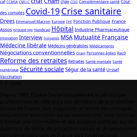
cnaf
Cnam
caf
cnav
Cour
Complémentaire santé
CCMSA
COG
CMU-C
Crise sanitaire
Covid-19
des comptes
Drees
France
Fonction Publique
Emmanuel Macron
Europe
FHF
Hôpital
Assos
Industrie Pharmaceutique
groupe vyv
Handicap
Mutualité Française
MSA
Interview
innovation
Inégalités
Médecine libérale
Médecins généralistes
Médicaments
Négociations conventionnelles
Rac0
Personnes âgées
Ocam
Reforme des retraites
Retraites
Santé mentale
Santé
Sécurité sociale
Ségur de la santé
Urssaf
numérique
Vaccination
A propos
Depuis 1989, Espace Social Européen est le périodique
professionnel de référence des décideurs de la protection
sociale en France. Nos magazines et lettres électroniques,
uniquement accessibles via un abonnement, sont destinés
à donner une information et des analyses pointues sur les
questions de santé, de protection sociale et de prévoyance
complémentaire tant en France qu’à l’international.