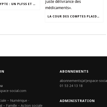
ESE DÉCRYPTE : UN PLFSS ET DES INQUIÉTUDES…
LA COUR DES COMPTES PLAIDE POUR UNE STRATÉGIE GLOBALE «DE JUSTE DÉLIVRANCE DES MÉDICAMENTS».
ON
ABONNEMENTS
abonnements(at)espace-socia
au
01 53 24 13 18
space-social.com
ciale – Numérique -
ADMINISTRATION
al – Famille – Action sociale