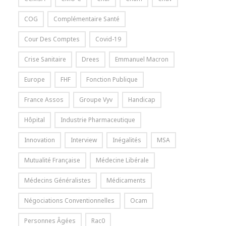
COG
Complémentaire Santé
Cour Des Comptes
Covid-19
Crise Sanitaire
Drees
Emmanuel Macron
Europe
FHF
Fonction Publique
France Assos
Groupe Vyv
Handicap
Hôpital
Industrie Pharmaceutique
Innovation
Interview
Inégalités
MSA
Mutualité Française
Médecine Libérale
Médecins Généralistes
Médicaments
Négociations Conventionnelles
Ocam
Personnes Âgées
Rac0