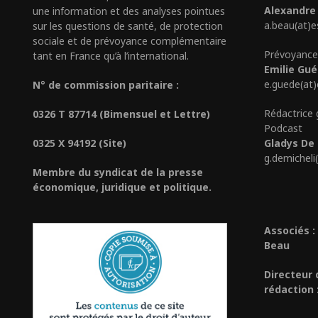
Alexandre
une information et des analyses pointues
a.beau(at)e
sur les questions de santé, de protection
sociale et de prévoyance complémentaire
Prévoyance
tant en France qu’à l’international.
Emilie Gu
e.guede(at
N° de commission paritaire :
Rédactrice 
0326 T 87714 (Bimensuel et Lettre)
Podcast
0325 X 94192 (Site)
Gladys De 
g.demicheli
Membre du syndicat de la presse
économique, juridique et politique.
Associés :
Beau
Directeur 
rédaction 