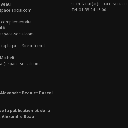
secretariat(at)espace-social.
 Beau
Tel: 01 53 24 13 00
space-social.com
 complémentaire :
édé
)espace-social.com
graphique – Site internet –
Micheli
(at)espace-social.com
 Alexandre Beau et Pascal
de la publication et de la
: Alexandre Beau