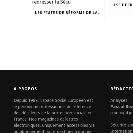
LES PISTES DE RÉFORME DE LA COUR DES COMPTES POUR REDRESSER LA SÉCU
A PROPOS
RÉDACTI
Depuis 1989, Espace Social Européen est
Analyses
le périodique professionnel de référence
Pascal Be
des décideurs de la protection sociale en
p.beau(at)e
France. Nos magazines et lettres
Sécurité so
électroniques, uniquement accessibles via
Internation
un abonnement, sont destinés à donner