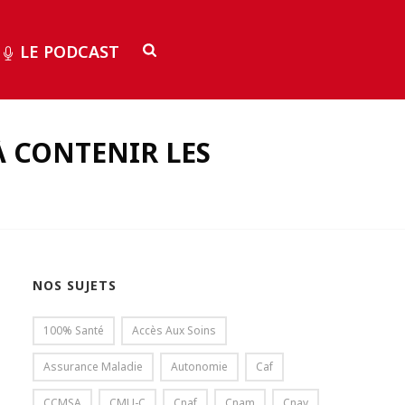
LE PODCAST
À CONTENIR LES
NOS SUJETS
100% Santé
Accès Aux Soins
Assurance Maladie
Autonomie
Caf
CCMSA
CMU-C
Cnaf
Cnam
Cnav