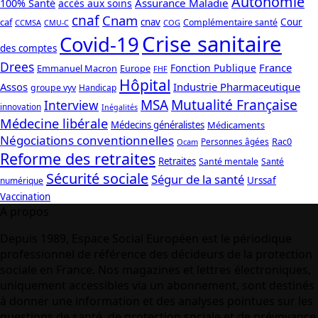
Autonomie
Assurance Maladie
100% Santé
accès aux soins
cnaf
Cnam
caf
cnav
Cour
Complémentaire santé
CCMSA
COG
CMU-C
Crise sanitaire
Covid-19
des comptes
Drees
France
Fonction Publique
Emmanuel Macron
Europe
FHF
Hôpital
Assos
Industrie Pharmaceutique
groupe vyv
Handicap
Mutualité Française
MSA
Interview
innovation
Inégalités
Médecine libérale
Médecins généralistes
Médicaments
Négociations conventionnelles
Rac0
Personnes âgées
Ocam
Reforme des retraites
Retraites
Santé mentale
Santé
Sécurité sociale
Ségur de la santé
Urssaf
numérique
Vaccination
A propos
Depuis 1989, Espace Social Européen est le périodique
professionnel de référence des décideurs de la protection
sociale en France. Nos magazines et lettres électroniques,
uniquement accessibles via un abonnement, sont destinés
à donner une information et des analyses pointues sur les
questions de santé, de protection sociale et de prévoyance