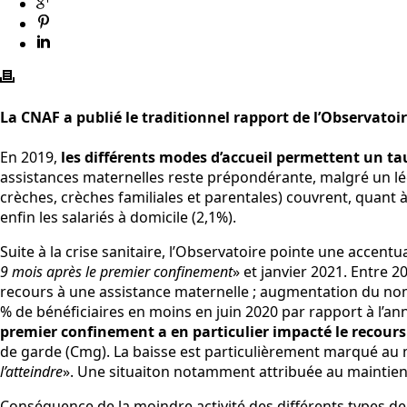
La CNAF a publié le traditionnel rapport de l’Observatoir
En 2019,
les différents modes d’accueil permettent un ta
assistances maternelles reste prépondérante, malgré un léger
crèches, crèches familiales et parentales) couvrent, quant à 
enfin les salariés à domicile (2,1%).
Suite à la crise sanitaire, l’Observatoire pointe une accen
9 mois après le premier confinement
» et janvier 2021. Entre 
recours à une assistance maternelle ; augmentation du nomb
% de bénéficiaires en moins en juin 2020 par rapport à l’ann
premier confinement a en particulier impacté le recours
de garde (Cmg). La baisse est particulièrement marqué au moi
l’atteindre
». Une situaiton notamment attribuée au maintien d
Conséquence de la moindre activité des différents types d