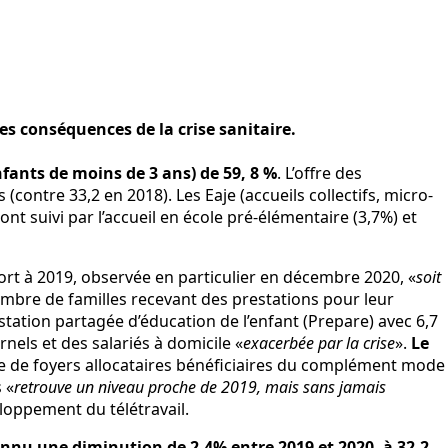
es conséquences de la crise sanitaire.
fants de moins de 3 ans) de 59, 8 %
. L’offre des
ontre 33,2 en 2018). Les Eaje (accueils collectifs, micro-
ont suivi par l’accueil en école pré-élémentaire (3,7%) et
port à 2019, observée en particulier en décembre 2020, «
soit
nombre de familles recevant des prestations pour leur
tation partagée d’éducation de l’enfant (Prepare) avec 6,7
nels et des salariés à domicile «
exacerbée par la crise
».
Le
e de foyers allocataires bénéficiaires du complément mode
 «
retrouve un niveau proche de 2019, mais sans jamais
eloppement du télétravail.
onnu une diminution de 2,4% entre 2019 et 2020, à 32,2