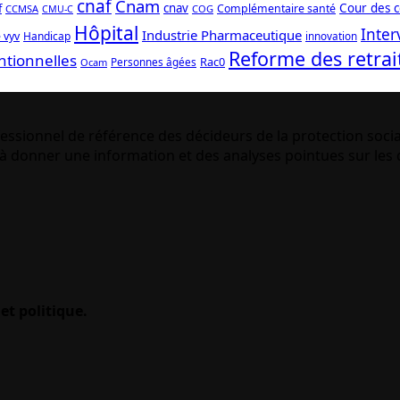
cnaf
Cnam
f
cnav
Cour des 
Complémentaire santé
CCMSA
COG
CMU-C
Hôpital
Inter
Industrie Pharmaceutique
 vyv
Handicap
innovation
Reforme des retrai
ntionnelles
Rac0
Personnes âgées
Ocam
essionnel de référence des décideurs de la protection socia
 donner une information et des analyses pointues sur les q
et politique.