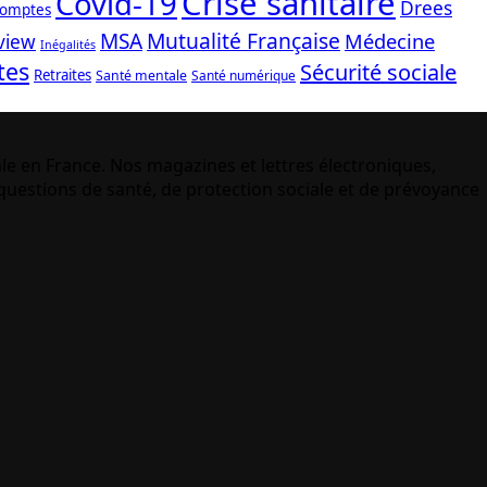
Crise sanitaire
Covid-19
Drees
comptes
Mutualité Française
MSA
Médecine
view
Inégalités
tes
Sécurité sociale
Retraites
Santé mentale
Santé numérique
le en France. Nos magazines et lettres électroniques,
uestions de santé, de protection sociale et de prévoyance