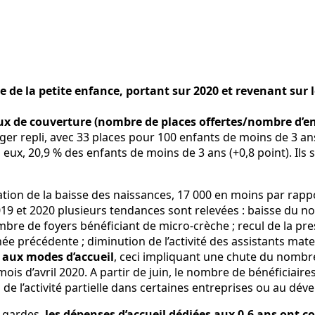
e de la petite enfance, portant sur 2020 et revenant sur l
ux de couverture (nombre de places offertes/nombre d’en
 repli, avec 33 places pour 100 enfants de moins de 3 ans (c
eux, 20,9 % des enfants de moins de 3 ans (+0,8 point). Ils s
tuation de la baisse des naissances, 17 000 en moins par rap
2019 et 2020 plusieurs tendances sont relevées : baisse du 
re de foyers bénéficiant de micro-crèche ; recul de la pres
ée précédente ; diminution de l’activité des assistants mater
 aux modes d’accueil
, ceci impliquant une chute du nombr
s d’avril 2020. A partir de juin, le nombre de bénéficiaires
e l’activité partielle dans certaines entreprises ou au dév
e gardes,
les dépenses d’accueil dédiées aux 0-6 ans ont c