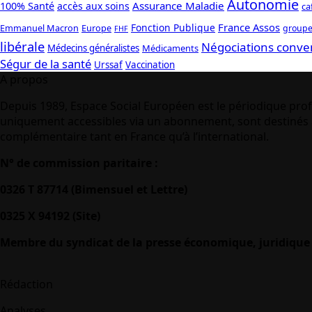
Autonomie
Assurance Maladie
100% Santé
accès aux soins
ca
France Assos
Fonction Publique
Emmanuel Macron
Europe
groupe
FHF
libérale
Négociations conve
Médecins généralistes
Médicaments
Ségur de la santé
Urssaf
Vaccination
A propos
Depuis 1989, Espace Social Européen est le périodique prof
uniquement accessibles via un abonnement, sont destinés à
complémentaire tant en France qu’à l’international.
N° de commission paritaire :
0326 T 87714 (Bimensuel et Lettre)
0325 X 94192 (Site)
Membre du syndicat de la presse économique, juridique 
Rédaction
Analyses