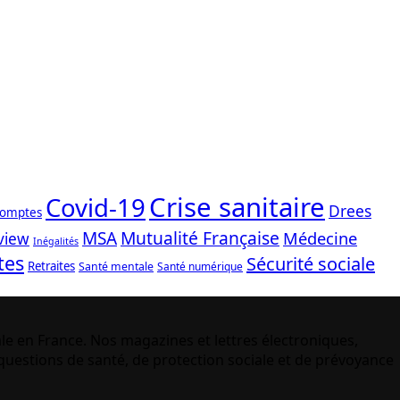
Crise sanitaire
Covid-19
Drees
comptes
Mutualité Française
MSA
Médecine
view
Inégalités
tes
Sécurité sociale
Retraites
Santé mentale
Santé numérique
le en France. Nos magazines et lettres électroniques,
uestions de santé, de protection sociale et de prévoyance