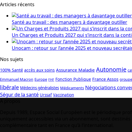
Articles récents
Santé au travail : des managers à davantage outiller
Un Charges et Produits 2027 qui s’inscrit dans la cont
Unocam : retour sur l’année 2025 et nouveau secrétai
Nos sujets
Autonomie
Assurance Maladie
100% Santé
accès aux soins
ca
France Assos
Fonction Publique
Emmanuel Macron
Europe
groupe
FHF
libérale
Négociations conve
Médecins généralistes
Médicaments
Ségur de la santé
Urssaf
Vaccination
A propos
Depuis 1989, Espace Social Européen est le périodique prof
uniquement accessibles via un abonnement, sont destinés à
complémentaire tant en France qu’à l’international.