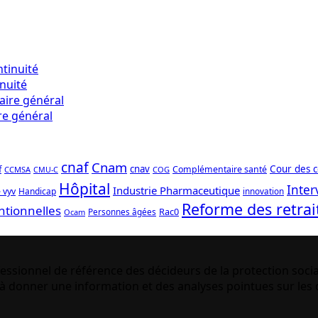
inuité
re général
cnaf
Cnam
f
cnav
Cour des 
Complémentaire santé
CCMSA
COG
CMU-C
Hôpital
Inter
Industrie Pharmaceutique
 vyv
Handicap
innovation
Reforme des retrai
ntionnelles
Rac0
Personnes âgées
Ocam
essionnel de référence des décideurs de la protection socia
 donner une information et des analyses pointues sur les q