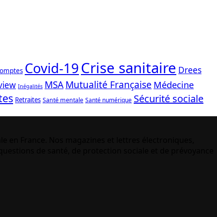
Crise sanitaire
Covid-19
Drees
comptes
Mutualité Française
MSA
Médecine
view
Inégalités
tes
Sécurité sociale
Retraites
Santé mentale
Santé numérique
le en France. Nos magazines et lettres électroniques,
uestions de santé, de protection sociale et de prévoyance