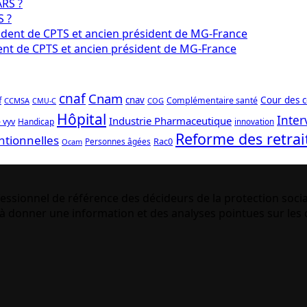
S ?
ident de CPTS et ancien président de MG-France
cnaf
Cnam
f
cnav
Cour des 
Complémentaire santé
CCMSA
COG
CMU-C
Hôpital
Inter
Industrie Pharmaceutique
 vyv
Handicap
innovation
Reforme des retrai
ntionnelles
Rac0
Personnes âgées
Ocam
essionnel de référence des décideurs de la protection socia
 donner une information et des analyses pointues sur les q