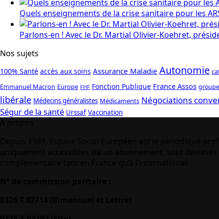
Quels enseignements de la crise sanitaire pour les AR
Parlons-en ! Avec le Dr. Martial Olivier-Koehret, prés
Nos sujets
Autonomie
Assurance Maladie
100% Santé
accès aux soins
ca
France Assos
Fonction Publique
Emmanuel Macron
Europe
groupe
FHF
libérale
Négociations conve
Médecins généralistes
Médicaments
Ségur de la santé
Urssaf
Vaccination
A propos
Depuis 1989, Espace Social Européen est le périodique prof
uniquement accessibles via un abonnement, sont destinés à
complémentaire tant en France qu’à l’international.
N° de commission paritaire :
0326 T 87714 (Bimensuel et Lettre)
0325 X 94192 (Site)