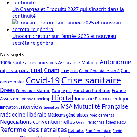
Un Charges et Produits 2027 qui s’inscrit dans la
continuité
Unocam : retour sur l’année 2025 et nouveau
secrétaire général
Nos sujets
Autonomie
Assurance Maladie
100% Santé
accès aux soins
cnaf
Cnam
caf
cnav
Cour
Complémentaire santé
CCMSA
COG
CMU-C
Crise sanitaire
Covid-19
des comptes
Drees
France
Fonction Publique
Emmanuel Macron
Europe
FHF
Hôpital
Assos
Industrie Pharmaceutique
groupe vyv
Handicap
Mutualité Française
MSA
Interview
innovation
Inégalités
Médecine libérale
Médecins généralistes
Médicaments
Négociations conventionnelles
Rac0
Personnes âgées
Ocam
Reforme des retraites
Retraites
Santé mentale
Santé