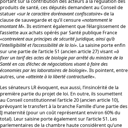
portant sur la contribution des acteurs à la régulation des
produits de santé, ces députés demandent au Conseil de
statuer
«sur le caractère dorénavant confiscatoire
» de la
clause de sauvegarde et qu’il censure
«notamment le
montant M»
. Ils estiment également que l’élargissement de
l’assiette aux achats opérés par Santé publique France
«contrevient aux principes de sécurité juridique, ainsi qu’à
l’intelligibilité et l’accessibilité de la loi»
. La saisine porte enfin
sur une partie de l’article 51 (ancien article 27) visant
«à
fixer un tarif des actes de biologie par arrêté du ministre de la
Santé en cas d’échec de négociations visant à faire des
économies par les laboratoires de biologie»
. Ils pointent, entre
autres, une
«atteinte à la liberté contractuelle»
.
Les sénateurs LR évoquent, eux aussi, l’insincérité de la
première partie du projet de loi. En outre, ils soumettent
au Conseil constitutionnel l’article 20 (ancien article 10),
prévoyant le transfert à la branche Famille d’une partie des
IJ maternité (pour un coût représentant environ 60% du
total). Leur saisine porte également sur l’article 51. Les
parlementaires de la chambre haute considèrent qu’une