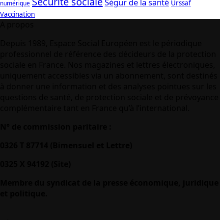
Sécurité sociale
Ségur de la santé
Urssaf
numérique
Vaccination
A propos
Depuis 1989, Espace Social Européen est le périodique
professionnel de référence des décideurs de la protection
sociale en France. Nos magazines et lettres électroniques,
uniquement accessibles via un abonnement, sont destinés
à donner une information et des analyses pointues sur les
questions de santé, de protection sociale et de prévoyance
complémentaire tant en France qu’à l’international.
N° de commission paritaire :
0326 T 87714 (Bimensuel et Lettre)
0325 X 94192 (Site)
Membre du syndicat de la presse économique, juridique
et politique.