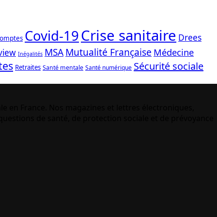
Crise sanitaire
Covid-19
Drees
comptes
Mutualité Française
MSA
Médecine
view
Inégalités
tes
Sécurité sociale
Retraites
Santé mentale
Santé numérique
le en France. Nos magazines et lettres électroniques,
uestions de santé, de protection sociale et de prévoyance