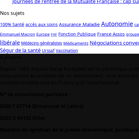
Journées de rentrée de la Mutualité Française : cap su
Nos sujets
Autonomie
Assurance Maladie
100% Santé
accès aux soins
ca
France Assos
Fonction Publique
Emmanuel Macron
Europe
groupe
FHF
libérale
Négociations conve
Médecins généralistes
Médicaments
Ségur de la santé
Urssaf
Vaccination
A propos
Depuis 1989, Espace Social Européen est le périodique prof
uniquement accessibles via un abonnement, sont destinés à
complémentaire tant en France qu’à l’international.
N° de commission paritaire :
0326 T 87714 (Bimensuel et Lettre)
0325 X 94192 (Site)
Membre du syndicat de la presse économique, juridique 