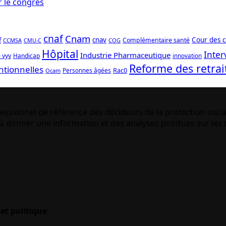
r le congrès
cnaf
Cnam
f
cnav
Cour des 
Complémentaire santé
CCMSA
COG
CMU-C
Hôpital
Inter
Industrie Pharmaceutique
 vyv
Handicap
innovation
Reforme des retrai
ntionnelles
Rac0
Personnes âgées
Ocam
essionnel de référence des décideurs de la protection socia
 donner une information et des analyses pointues sur les q
et politique.