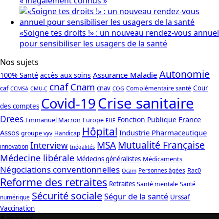
« inégalement connus »
«Soigne tes droits !» : un nouveau rendez-vous annuel
pour sensibiliser les usagers de la santé
Nos sujets
Autonomie
Assurance Maladie
100% Santé
accès aux soins
cnaf
Cnam
caf
cnav
Cour
Complémentaire santé
CCMSA
COG
CMU-C
Crise sanitaire
Covid-19
des comptes
Drees
France
Fonction Publique
Emmanuel Macron
Europe
FHF
Hôpital
Assos
Industrie Pharmaceutique
groupe vyv
Handicap
Mutualité Française
MSA
Interview
innovation
Inégalités
Médecine libérale
Médecins généralistes
Médicaments
Négociations conventionnelles
Rac0
Personnes âgées
Ocam
Reforme des retraites
Retraites
Santé mentale
Santé
Sécurité sociale
Ségur de la santé
Urssaf
numérique
Vaccination
A propos