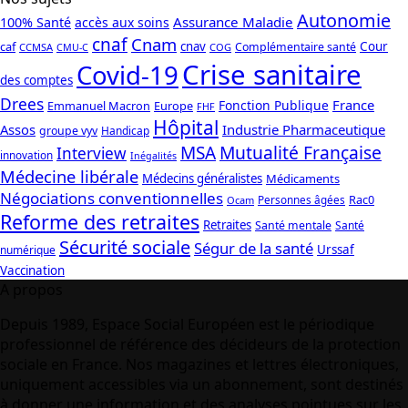
Autonomie
Assurance Maladie
100% Santé
accès aux soins
cnaf
Cnam
caf
cnav
Cour
Complémentaire santé
CCMSA
COG
CMU-C
Crise sanitaire
Covid-19
des comptes
Drees
France
Fonction Publique
Emmanuel Macron
Europe
FHF
Hôpital
Assos
Industrie Pharmaceutique
groupe vyv
Handicap
Mutualité Française
MSA
Interview
innovation
Inégalités
Médecine libérale
Médecins généralistes
Médicaments
Négociations conventionnelles
Rac0
Personnes âgées
Ocam
Reforme des retraites
Retraites
Santé mentale
Santé
Sécurité sociale
Ségur de la santé
Urssaf
numérique
Vaccination
A propos
Depuis 1989, Espace Social Européen est le périodique
professionnel de référence des décideurs de la protection
sociale en France. Nos magazines et lettres électroniques,
uniquement accessibles via un abonnement, sont destinés
à donner une information et des analyses pointues sur les