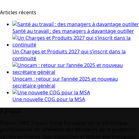
Articles récents
Santé au travail : des managers à davantage outiller
Un Charges et Produits 2027 qui s’inscrit dans la
continuité
Unocam : retour sur l’année 2025 et nouveau
secrétaire général
Une nouvelle COG pour la MSA
A propos
Depuis 1989, Espace Social Européen est le périodique
professionnel de référence des décideurs de la protection
sociale en France. Nos magazines et lettres électroniques,