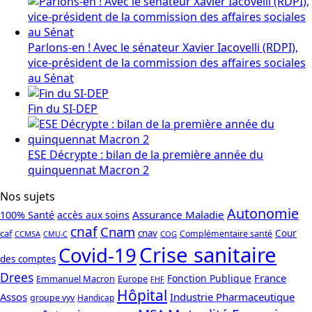
Parlons-en ! Avec le sénateur Xavier Iacovelli (RDPI),
vice-président de la commission des affaires sociales
au Sénat
Fin du SI-DEP
ESE Décrypte : bilan de la première année du
quinquennat Macron 2
Nos sujets
Autonomie
Assurance Maladie
100% Santé
accès aux soins
cnaf
Cnam
caf
cnav
Cour
Complémentaire santé
CCMSA
COG
CMU-C
Crise sanitaire
Covid-19
des comptes
Drees
France
Fonction Publique
Emmanuel Macron
Europe
FHF
Hôpital
Assos
Industrie Pharmaceutique
groupe vyv
Handicap