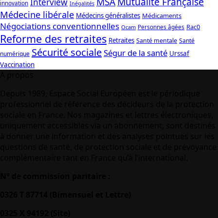
Mutualité Française
MSA
Interview
innovation
Inégalités
Médecine libérale
Médecins généralistes
Médicaments
Négociations conventionnelles
Rac0
Personnes âgées
Ocam
Reforme des retraites
Retraites
Santé mentale
Santé
Sécurité sociale
Ségur de la santé
Urssaf
numérique
Vaccination
A propos
Depuis 1989, Espace Social Européen est le périodique
professionnel de référence des décideurs de la protection
sociale en France. Nos magazines et lettres électroniques,
uniquement accessibles via un abonnement, sont destinés
à donner une information et des analyses pointues sur les
questions de santé, de protection sociale et de prévoyance
complémentaire tant en France qu’à l’international.
N° de commission paritaire :
0326 T 87714 (Bimensuel et Lettre)
0325 X 94192 (Site)