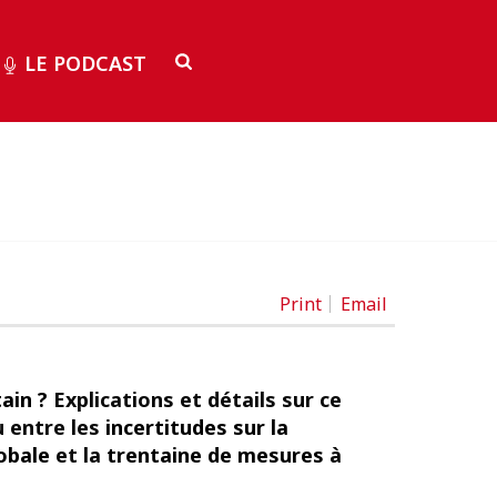
LE PODCAST
Print
Email
tain ?
Explications et détails sur ce
u entre les
incertitudes sur la
lobale
et la
trentaine de mesures
à