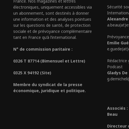
France. Nos magazines et lettres
Sécurité so
électroniques, uniquement accessibles via
Internation
un abonnement, sont destinés à donner
Alexandre
une information et des analyses pointues
a.beau(at)e
sur les questions de santé, de protection
sociale et de prévoyance complémentaire
Prévoyance
tant en France qu’à l’international.
Emilie Gu
e.guede(at
N° de commission paritaire :
Rédactrice 
0326 T 87714 (Bimensuel et Lettre)
Podcast
0325 X 94192 (Site)
Gladys De 
g.demicheli
Membre du syndicat de la presse
économique, juridique et politique.
Associés :
Beau
Directeur 