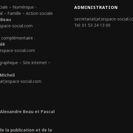
ciale – Numérique -
ADMINISTRATION
al – Famille – Action sociale
secretariat(at)espace-social.
 Beau
Tel: 01 53 24 13 00
space-social.com
 complémentaire :
édé
)espace-social.com
graphique – Site internet –
Micheli
(at)espace-social.com
 Alexandre Beau et Pascal
de la publication et de la