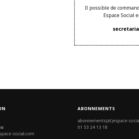
Il possible de comman
Espace Social 
secretari
ON
ABONNEMENTS
abonnements(at)espace-socia
au
01 53 24 13 18
space-social.com