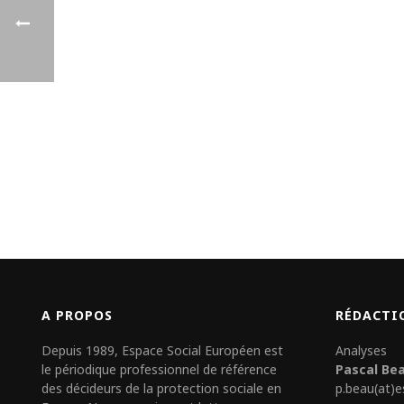
A PROPOS
RÉDACTI
Depuis 1989, Espace Social Européen est
Analyses
le périodique professionnel de référence
Pascal Be
des décideurs de la protection sociale en
p.beau(at)e