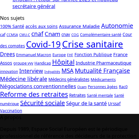
secrétaire général
Nos sujets
Autonomie
Assurance Maladie
100% Santé
accès aux soins
cnaf
Cnam
caf
cnav
Cour
Complémentaire santé
CCMSA
COG
CMU-C
Crise sanitaire
Covid-19
des comptes
Drees
France
Fonction Publique
Emmanuel Macron
Europe
FHF
Hôpital
Assos
Industrie Pharmaceutique
groupe vyv
Handicap
Mutualité Française
MSA
Interview
innovation
Inégalités
Médecine libérale
Médecins généralistes
Médicaments
Négociations conventionnelles
Rac0
Personnes âgées
Ocam
Reforme des retraites
Retraites
Santé mentale
Santé
Sécurité sociale
Ségur de la santé
Urssaf
numérique
Vaccination
A propos
Depuis 1989, Espace Social Européen est le périodique
professionnel de référence des décideurs de la protection