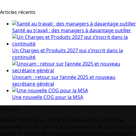
Articles récents
Santé au travail : des managers à davantage outiller
Un Charges et Produits 2027 qui s’inscrit dans la
continuité
Unocam : retour sur l’année 2025 et nouveau
secrétaire général
Une nouvelle COG pour la MSA
A propos
Depuis 1989, Espace Social Européen est le périodique
professionnel de référence des décideurs de la protection
sociale en France. Nos magazines et lettres électroniques,