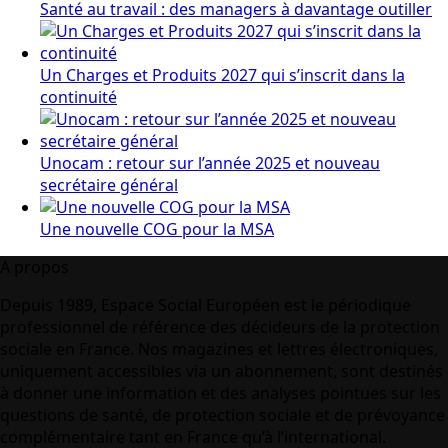
Santé au travail : des managers à davantage outiller
Un Charges et Produits 2027 qui s’inscrit dans la
continuité
Unocam : retour sur l’année 2025 et nouveau
secrétaire général
Une nouvelle COG pour la MSA
A propos
Depuis 1989, Espace Social Européen est le périodique
professionnel de référence des décideurs de la protection
sociale en France. Nos magazines et lettres électroniques,
uniquement accessibles via un abonnement, sont destinés
à donner une information et des analyses pointues sur les
questions de santé, de protection sociale et de prévoyance
complémentaire tant en France qu’à l’international.