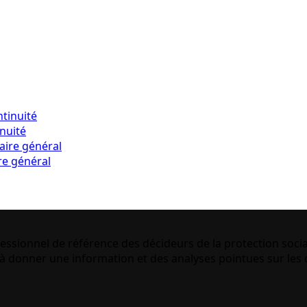
inuité
re général
essionnel de référence des décideurs de la protection socia
 donner une information et des analyses pointues sur les q