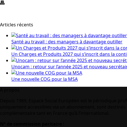
Articles récents
Santé au travail : des managers à davantage outiller
Un Charges et Produits 2027 qui s’inscrit dans la cont
Unocam : retour sur l’année 2025 et nouveau secrétai
Une nouvelle COG pour la MSA
A propos
Depuis 1989, Espace Social Européen est le périodique prof
uniquement accessibles via un abonnement, sont destinés à
complémentaire tant en France qu’à l’international.
N° de commission paritaire :