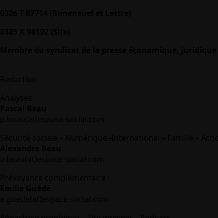
0326 T 87714 (Bimensuel et Lettre)
0325 X 94192 (Site)
Membre du syndicat de la presse économique, juridique 
Rédaction
Analyses
Pascal Beau
p.beau(at)espace-social.com
Sécurité sociale – Numérique -International – Famille – Acti
Alexandre Beau
a.beau(at)espace-social.com
Prévoyance complémentaire :
Emilie Guédé
e.guede(at)espace-social.com
Rédactrice graphique – Site internet – Podcast