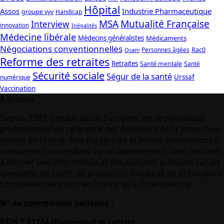
Hôpital
Assos
Industrie Pharmaceutique
groupe vyv
Handicap
Mutualité Française
MSA
Interview
innovation
Inégalités
Médecine libérale
Médecins généralistes
Médicaments
Négociations conventionnelles
Rac0
Personnes âgées
Ocam
Reforme des retraites
Retraites
Santé mentale
Santé
Sécurité sociale
Ségur de la santé
Urssaf
numérique
Vaccination
A propos
Depuis 1989, Espace Social Européen est le périodique
professionnel de référence des décideurs de la protection
sociale en France. Nos magazines et lettres électroniques,
uniquement accessibles via un abonnement, sont destinés
à donner une information et des analyses pointues sur les
questions de santé, de protection sociale et de prévoyance
complémentaire tant en France qu’à l’international.
N° de commission paritaire :
0326 T 87714 (Bimensuel et Lettre)