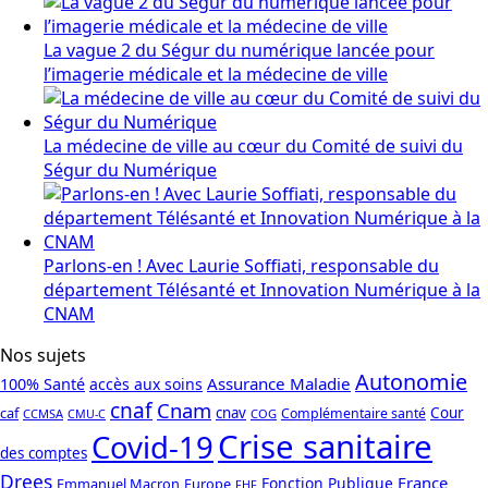
La vague 2 du Ségur du numérique lancée pour
l’imagerie médicale et la médecine de ville
La médecine de ville au cœur du Comité de suivi du
Ségur du Numérique
Parlons-en ! Avec Laurie Soffiati, responsable du
département Télésanté et Innovation Numérique à la
CNAM
Nos sujets
Autonomie
Assurance Maladie
100% Santé
accès aux soins
cnaf
Cnam
caf
cnav
Cour
Complémentaire santé
CCMSA
COG
CMU-C
Crise sanitaire
Covid-19
des comptes
Drees
France
Fonction Publique
Emmanuel Macron
Europe
FHF