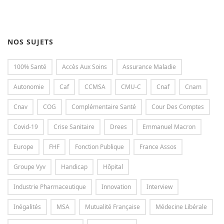
NOS SUJETS
100% Santé
Accès Aux Soins
Assurance Maladie
Autonomie
Caf
CCMSA
CMU-C
Cnaf
Cnam
Cnav
COG
Complémentaire Santé
Cour Des Comptes
Covid-19
Crise Sanitaire
Drees
Emmanuel Macron
Europe
FHF
Fonction Publique
France Assos
Groupe Vyv
Handicap
Hôpital
Industrie Pharmaceutique
Innovation
Interview
Inégalités
MSA
Mutualité Française
Médecine Libérale