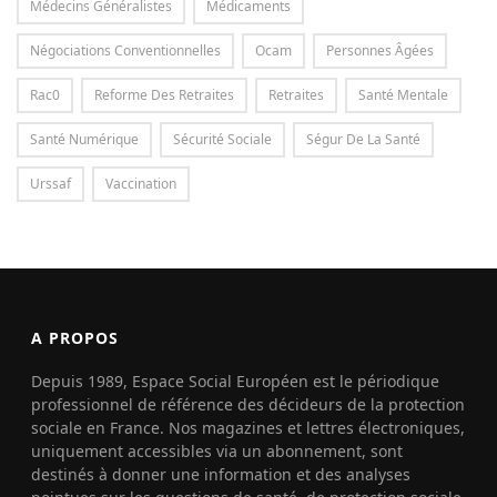
Médecins Généralistes
Médicaments
Négociations Conventionnelles
Ocam
Personnes Âgées
Rac0
Reforme Des Retraites
Retraites
Santé Mentale
Santé Numérique
Sécurité Sociale
Ségur De La Santé
Urssaf
Vaccination
A PROPOS
Depuis 1989, Espace Social Européen est le périodique
professionnel de référence des décideurs de la protection
sociale en France. Nos magazines et lettres électroniques,
uniquement accessibles via un abonnement, sont
destinés à donner une information et des analyses