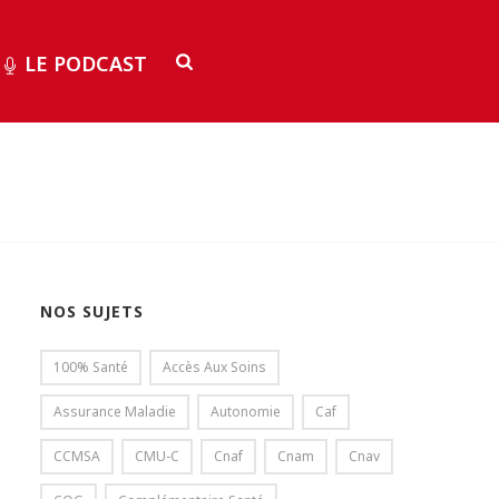
LE PODCAST
NOS SUJETS
100% Santé
Accès Aux Soins
Assurance Maladie
Autonomie
Caf
CCMSA
CMU-C
Cnaf
Cnam
Cnav