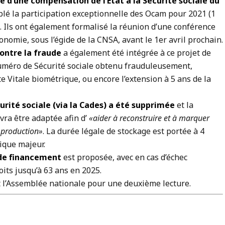
e d’une compensation de l’Etat à la Sécurité sociale du
lé la participation exceptionnelle des Ocam pour 2021 (1
). Ils ont également formalisé la réunion d’une conférence
tonomie, sous l’égide de la CNSA, avant le 1er avril prochain.
ontre la fraude
a également été intégrée à ce projet de
 numéro de Sécurité sociale obtenu frauduleusement,
e Vitale biométrique, ou encore l’extension à 5 ans de la
curité sociale (via la Cades) a été supprimée
et la
vra être adaptée afin d’
«aider à reconstruire et à marquer
 production»
. La durée légale de stockage est portée à 4
ique majeur.
de financement
est proposée, avec en cas d’échec
oits jusqu’à 63 ans en 2025.
nt l’Assemblée nationale pour une deuxième lecture.