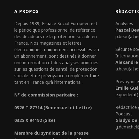
A PROPOS
RÉDACTI
Depuis 1989, Espace Social Européen est
Analyses
le périodique professionnel de référence
Pascal Be
des décideurs de la protection sociale en
p.beau(at)e
France. Nos magazines et lettres
Sécurité so
électroniques, uniquement accessibles via
Internation
un abonnement, sont destinés à donner
Alexandre
une information et des analyses pointues
a.beau(at)e
sur les questions de santé, de protection
sociale et de prévoyance complémentaire
Prévoyance
tant en France qu’à l’international.
Emilie Gu
e.guede(at
N° de commission paritaire :
Rédactrice 
0326 T 87714 (Bimensuel et Lettre)
Podcast
0325 X 94192 (Site)
Gladys De 
g.demicheli
Membre du syndicat de la presse