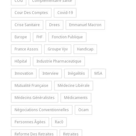
COG
Complémentaire Santé
Cour Des Comptes
Covid-19
Crise Sanitaire
Drees
Emmanuel Macron
Europe
FHF
Fonction Publique
France Assos
Groupe Vyv
Handicap
Hôpital
Industrie Pharmaceutique
Innovation
Interview
Inégalités
MSA
Mutualité Française
Médecine Libérale
Médecins Généralistes
Médicaments
Négociations Conventionnelles
Ocam
Personnes Âgées
Rac0
Reforme Des Retraites
Retraites