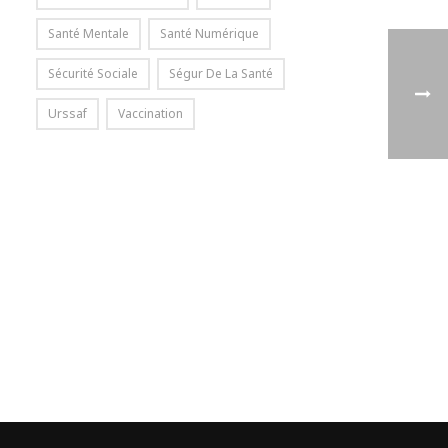
Santé Mentale
Santé Numérique
Sécurité Sociale
Ségur De La Santé
Urssaf
Vaccination