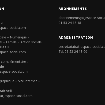
ON
ABONNEMENTS
abonnements(at)espace-socia
au
01 53 24 13 18
space-social.com
ciale – Numérique -
ADMINISTRATION
al – Famille – Action sociale
secretariat(at)espace-social.
 Beau
Tel: 01 53 24 13 00
space-social.com
 complémentaire :
édé
)espace-social.com
graphique – Site internet –
Micheli
(at)espace-social.com