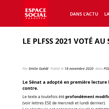
DANS L’ACTU
L
LE PLFSS 2021 VOTÉ AU
Par
Emilie Guédé
Publié le
18 novembre 2020
dans
POL
Le Sénat a adopté en première lecture l
contre.
Le texte a toutefois été
profondément modifi
(voir lettres ESE de mercredi et lundi dernier).