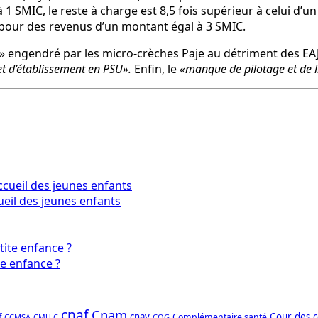
 1 SMIC, le reste à charge est 8,5 fois supérieur à celui d’u
,2 pour des revenus d’un montant égal à 3 SMIC.
» engendré par les micro-crèches Paje au détriment des EAJE
et d’établissement en PSU».
Enfin, le
«manque de pilotage et de li
ueil des jeunes enfants
te enfance ?
cnaf
Cnam
f
cnav
Cour des 
Complémentaire santé
CCMSA
COG
CMU-C