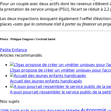
Pour un couple avec deux actifs dont les revenus s’élèvent à
la prestation de service unique (PSU), l’écart se réduit à 2
Les deux inspections évoquent également l’«effet d’éviction
places
«sans que la commune n’ait à porter ou financer un proj
Photo : Philippe Chagnon / Cocktail Santé
Petite Enfance
Articles recommandés
L’Igas propose de créer un «métier unique» pour l’acc
Accueil des jeunes enfants handicapés
A quoi pourrait ressembler le service public de la peti
Nos sujets
Autonomie
Assurance Maladie
100% Santé
accès aux soins
ca