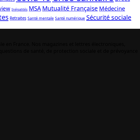
Mutualité Française
MSA
Médecine
view
Inégalités
tes
Sécurité sociale
Retraites
Santé mentale
Santé numérique
le en France. Nos magazines et lettres électroniques,
uestions de santé, de protection sociale et de prévoyance