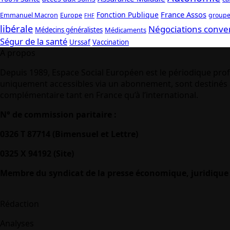
France Assos
Fonction Publique
Emmanuel Macron
Europe
groupe
FHF
libérale
Négociations conve
Médecins généralistes
Médicaments
Ségur de la santé
Urssaf
Vaccination
A propos
Depuis 1989, Espace Social Européen est le périodique prof
uniquement accessibles via un abonnement, sont destinés à
complémentaire tant en France qu’à l’international.
N° de commission paritaire :
0326 T 87714 (Bimensuel et Lettre)
0325 X 94192 (Site)
Membre du syndicat de la presse économique, juridique 
Rédaction
Analyses