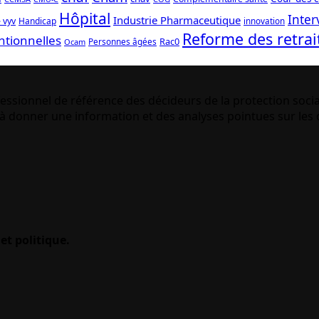
Hôpital
Inter
Industrie Pharmaceutique
 vyv
Handicap
innovation
Reforme des retrai
ntionnelles
Rac0
Personnes âgées
Ocam
essionnel de référence des décideurs de la protection socia
 donner une information et des analyses pointues sur les q
et politique.