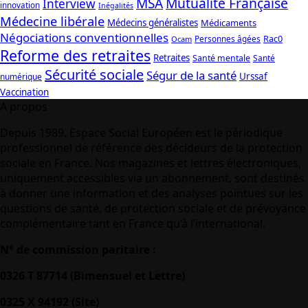
Mutualité Française
MSA
Interview
innovation
Inégalités
Médecine libérale
Médecins généralistes
Médicaments
Négociations conventionnelles
Rac0
Personnes âgées
Ocam
Reforme des retraites
Retraites
Santé mentale
Santé
Sécurité sociale
Ségur de la santé
Urssaf
numérique
Vaccination
A propos
Depuis 1989, Espace Social Européen est le périodique
professionnel de référence des décideurs de la protection
sociale en France. Nos magazines et lettres électroniques,
uniquement accessibles via un abonnement, sont destinés
à donner une information et des analyses pointues sur les
questions de santé, de protection sociale et de prévoyance
complémentaire tant en France qu’à l’international.
N° de commission paritaire :
0326 T 87714 (Bimensuel et Lettre)
0325 X 94192 (Site)