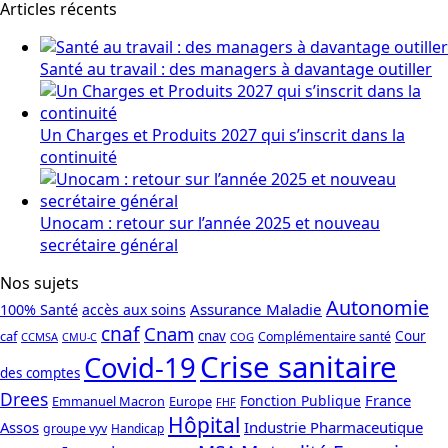
Articles récents
Santé au travail : des managers à davantage outiller
Un Charges et Produits 2027 qui s’inscrit dans la
continuité
Unocam : retour sur l’année 2025 et nouveau
secrétaire général
Nos sujets
Autonomie
Assurance Maladie
100% Santé
accès aux soins
cnaf
Cnam
caf
cnav
Cour
Complémentaire santé
CCMSA
COG
CMU-C
Crise sanitaire
Covid-19
des comptes
Drees
France
Fonction Publique
Emmanuel Macron
Europe
FHF
Hôpital
Assos
Industrie Pharmaceutique
groupe vyv
Handicap