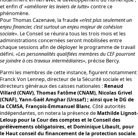
et enfin d’
«améliorer les leviers de lutte»
contre ce
phénomène.
Pour Thomas Cazenave, la fraude
«n’est plus seulement un
enjeu financier, c’est surtout un enjeu majeur de cohésion
sociale»
. Le Conseil se réunira tous les trois mois et les
administrations concernées seront mobilisées entre
chaque sessions afin de déployer le programme de travail
défini.
«Les personnalités qualifiées membres du CEF pourront
se joindre à ces travaux intermédiaires»
, précise Bercy.
Parmi les membres de cette instance, figurent notamment
Franck Von Lennep, directeur de la Sécurité sociale et les
directeurs généraux des caisses nationales :
Renaud
Villard (CNAV), Thomas Fatôme (CNAM), Nicolas Grivel
(CNAF), Yann-Gaël Amghar (Urssaf) ; ainsi que le DG de
la CCMSA, François-Emmanuel Blanc
. Côté autorités
indépendantes, on notera la présence de
Mathilde Lignot-
Leloup pour la Cour des comptes et le Conseil des
prélèvements obligatoires, et Dominique Libault, pour
le Haut conseil du financement de la protection sociale
.