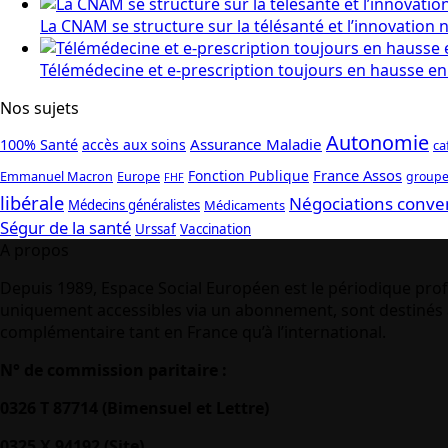
La CNAM se structure sur la télésanté et l’innovation
Télémédecine et e-prescription toujours en hausse en
Nos sujets
Autonomie
Assurance Maladie
100% Santé
accès aux soins
ca
France Assos
Fonction Publique
Emmanuel Macron
Europe
groupe
FHF
libérale
Négociations conve
Médecins généralistes
Médicaments
Ségur de la santé
Urssaf
Vaccination
A propos
Depuis 1989, Espace Social Européen est le périodique prof
uniquement accessibles via un abonnement, sont destinés à
complémentaire tant en France qu’à l’international.
N° de commission paritaire :
0326 T 87714 (Bimensuel et Lettre)
0325 X 94192 (Site)