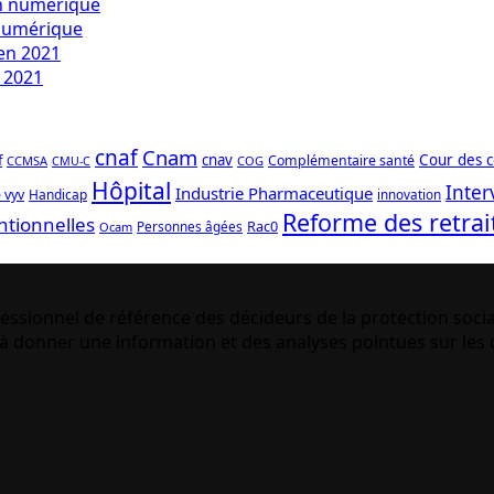
 numérique
 2021
cnaf
Cnam
f
cnav
Cour des 
Complémentaire santé
CCMSA
COG
CMU-C
Hôpital
Inter
Industrie Pharmaceutique
 vyv
Handicap
innovation
Reforme des retrai
ntionnelles
Rac0
Personnes âgées
Ocam
essionnel de référence des décideurs de la protection socia
 donner une information et des analyses pointues sur les q