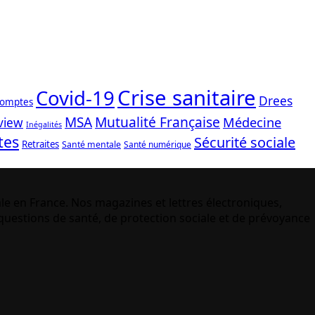
Crise sanitaire
Covid-19
Drees
comptes
Mutualité Française
MSA
Médecine
view
Inégalités
tes
Sécurité sociale
Retraites
Santé mentale
Santé numérique
le en France. Nos magazines et lettres électroniques,
uestions de santé, de protection sociale et de prévoyance