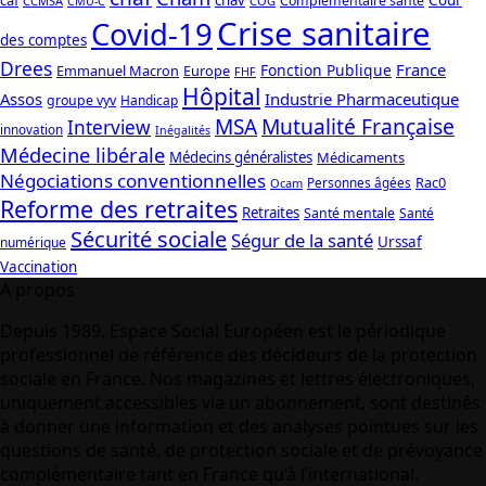
Complémentaire santé
CCMSA
COG
CMU-C
Crise sanitaire
Covid-19
des comptes
Drees
France
Fonction Publique
Emmanuel Macron
Europe
FHF
Hôpital
Assos
Industrie Pharmaceutique
groupe vyv
Handicap
Mutualité Française
MSA
Interview
innovation
Inégalités
Médecine libérale
Médecins généralistes
Médicaments
Négociations conventionnelles
Rac0
Personnes âgées
Ocam
Reforme des retraites
Retraites
Santé mentale
Santé
Sécurité sociale
Ségur de la santé
Urssaf
numérique
Vaccination
A propos
Depuis 1989, Espace Social Européen est le périodique
professionnel de référence des décideurs de la protection
sociale en France. Nos magazines et lettres électroniques,
uniquement accessibles via un abonnement, sont destinés
à donner une information et des analyses pointues sur les
questions de santé, de protection sociale et de prévoyance
complémentaire tant en France qu’à l’international.