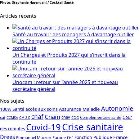
Photo: Stephanie Hasendahl / Cocktail Santé
Articles récents
Santé au travail : des managers à davantage outiller
Un Charges et Produits 2027 qui s’inscrit dans la
continuité
Unocam : retour sur l’année 2025 et nouveau
secrétaire général
Nos sujets
Autonomie
Assurance Maladie
100% Santé
accès aux soins
cnaf
Cnam
caf
cnav
Cour
Complémentaire santé
CCMSA
COG
CMU-C
Crise sanitaire
Covid-19
des comptes
Drees
France
Fonction Publique
Emmanuel Macron
Europe
FHF