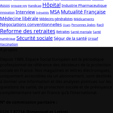
Hôpital
Assos
Industrie Pharmaceutique
groupe vyv
Handicap
Mutualité Française
MSA
Interview
innovation
Inégalités
Médecine libérale
Médecins généralistes
Médicaments
Négociations conventionnelles
Rac0
Personnes âgées
Ocam
Reforme des retraites
Retraites
Santé mentale
Santé
Sécurité sociale
Ségur de la santé
Urssaf
numérique
Vaccination
A propos
Depuis 1989, Espace Social Européen est le périodique
professionnel de référence des décideurs de la protection
sociale en France. Nos magazines et lettres électroniques,
uniquement accessibles via un abonnement, sont destinés
à donner une information et des analyses pointues sur les
questions de santé, de protection sociale et de prévoyance
complémentaire tant en France qu’à l’international.
N° de commission paritaire :
0326 T 87714 (Bimensuel et Lettre)