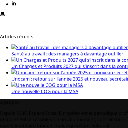
Articles récents
Santé au travail : des managers à davantage outiller
Un Charges et Produits 2027 qui s’inscrit dans la cont
Unocam : retour sur l’année 2025 et nouveau secrétai
Une nouvelle COG pour la MSA
A propos
Depuis 1989, Espace Social Européen est le périodique prof
uniquement accessibles via un abonnement, sont destinés à
complémentaire tant en France qu’à l’international.