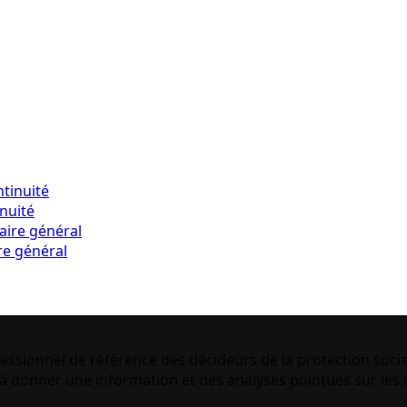
inuité
re général
essionnel de référence des décideurs de la protection socia
 donner une information et des analyses pointues sur les q