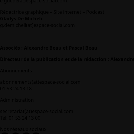
e.guede(at)espace-social.com
Rédactrice graphique – Site internet – Podcast
Gladys De Micheli
g.demicheli(at)espace-social.com
Associés : Alexandre Beau et Pascal Beau
Directeur de la publication et de la rédaction : Alexandr
Abonnements
abonnements(at)espace-social.com
01 53 24 13 18
Administration
secretariat(at)espace-social.com
Tel: 01 53 24 13 00
Nos réseaux sociaux