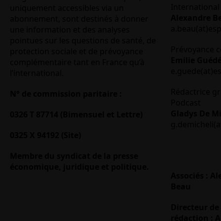
International 
uniquement accessibles via un
Alexandre B
abonnement, sont destinés à donner
a.beau(at)es
une information et des analyses
pointues sur les questions de santé, de
Prévoyance c
protection sociale et de prévoyance
Emilie Guéd
complémentaire tant en France qu’à
e.guede(at)e
l’international.
Rédactrice gr
N° de commission paritaire :
Podcast
Gladys De Mi
0326 T 87714 (Bimensuel et Lettre)
g.demicheli(a
0325 X 94192 (Site)
Membre du syndicat de la presse
économique, juridique et politique.
Associés : A
Beau
Directeur de 
rédaction : 