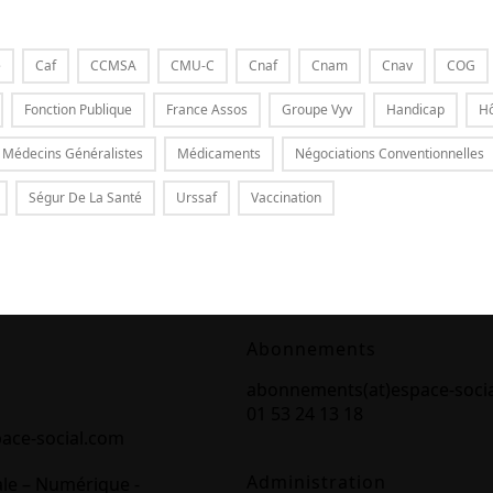
e
Caf
CCMSA
CMU-C
Cnaf
Cnam
Cnav
COG
Fonction Publique
France Assos
Groupe Vyv
Handicap
Hô
Médecins Généralistes
Médicaments
Négociations Conventionnelles
Ségur De La Santé
Urssaf
Vaccination
Abonnements
abonnements(at)espace-soci
01 53 24 13 18
pace-social.com
Administration
ale – Numérique -