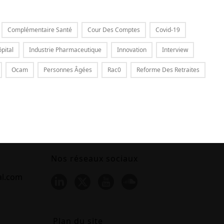
Complémentaire Santé
Cour Des Comptes
Covid-19
pital
Industrie Pharmaceutique
Innovation
Interview
Ocam
Personnes Âgées
Rac0
Reforme Des Retraites
Nos réseaux sociaux
al.com
Plan du site