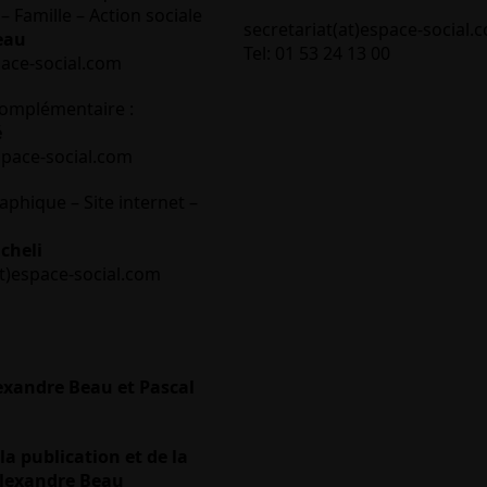
– Famille – Action sociale
secretariat(at)espace-social.
eau
Tel: 01 53 24 13 00
pace-social.com
omplémentaire :
é
space-social.com
aphique – Site internet –
cheli
t)espace-social.com
lexandre Beau et Pascal
la publication et de la
Alexandre Beau