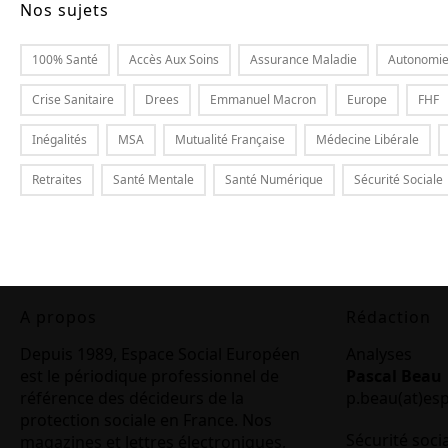
Nos sujets
100% Santé
Accès Aux Soins
Assurance Maladie
Autonomi
Crise Sanitaire
Drees
Emmanuel Macron
Europe
FHF
Inégalités
MSA
Mutualité Française
Médecine Libérale
Retraites
Santé Mentale
Santé Numérique
Sécurité Sociale
A propos
Rédaction
Depuis 1989, Espace Social Européen
Analyses
est le périodique professionnel de
Pascal Beau
référence des décideurs de la
p.beau(at)es
protection sociale en France. Nos
Sécurité soci
magazines et lettres électroniques,