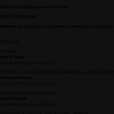
0326 T 87714 (Bimensuel et Lettre)
0325 X 94192 (Site)
Membre du syndicat de la presse économique, juridique 
Rédaction
Analyses
Pascal Beau
p.beau(at)espace-social.com
Sécurité sociale – Numérique -International – Famille – Acti
Alexandre Beau
a.beau(at)espace-social.com
Prévoyance complémentaire :
Emilie Guédé
e.guede(at)espace-social.com
Rédactrice graphique – Site internet – Podcast