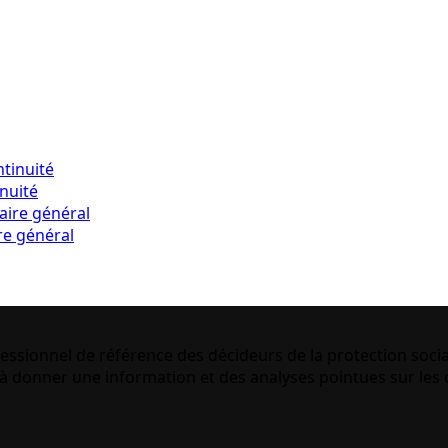
inuité
re général
essionnel de référence des décideurs de la protection socia
 donner une information et des analyses pointues sur les q