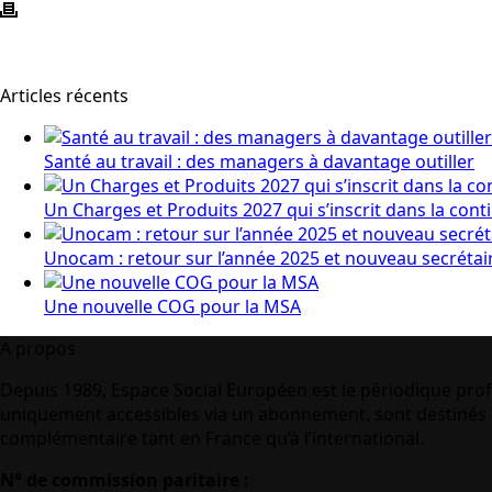
Articles récents
Santé au travail : des managers à davantage outiller
Un Charges et Produits 2027 qui s’inscrit dans la cont
Unocam : retour sur l’année 2025 et nouveau secrétai
Une nouvelle COG pour la MSA
A propos
Depuis 1989, Espace Social Européen est le périodique prof
uniquement accessibles via un abonnement, sont destinés à
complémentaire tant en France qu’à l’international.
N° de commission paritaire :