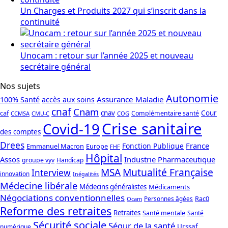
Un Charges et Produits 2027 qui s’inscrit dans la
continuité
Unocam : retour sur l’année 2025 et nouveau
secrétaire général
Nos sujets
Autonomie
Assurance Maladie
100% Santé
accès aux soins
cnaf
Cnam
caf
cnav
Cour
Complémentaire santé
CCMSA
COG
CMU-C
Crise sanitaire
Covid-19
des comptes
Drees
France
Fonction Publique
Emmanuel Macron
Europe
FHF
Hôpital
Assos
Industrie Pharmaceutique
groupe vyv
Handicap
Mutualité Française
MSA
Interview
innovation
Inégalités
Médecine libérale
Médecins généralistes
Médicaments
Négociations conventionnelles
Rac0
Personnes âgées
Ocam
Reforme des retraites
Retraites
Santé mentale
Santé
Sécurité sociale
Ségur de la santé
Urssaf
numérique