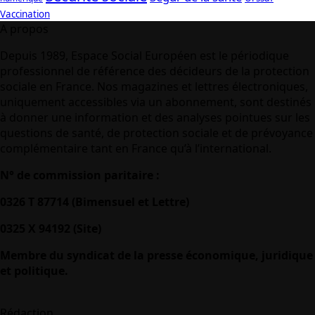
Vaccination
A propos
Depuis 1989, Espace Social Européen est le périodique
professionnel de référence des décideurs de la protection
sociale en France. Nos magazines et lettres électroniques,
uniquement accessibles via un abonnement, sont destinés
à donner une information et des analyses pointues sur les
questions de santé, de protection sociale et de prévoyance
complémentaire tant en France qu’à l’international.
N° de commission paritaire :
0326 T 87714 (Bimensuel et Lettre)
0325 X 94192 (Site)
Membre du syndicat de la presse économique, juridique
et politique.
Rédaction