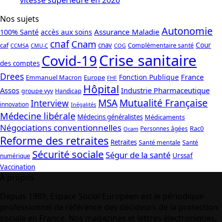
Nos sujets
Autonomie
Assurance Maladie
100% Santé
accès aux soins
cnaf
Cnam
caf
cnav
Cour
Complémentaire santé
CCMSA
COG
CMU-C
Crise sanitaire
Covid-19
des comptes
Drees
France
Fonction Publique
Emmanuel Macron
Europe
FHF
Hôpital
Assos
Industrie Pharmaceutique
groupe vyv
Handicap
Mutualité Française
MSA
Interview
innovation
Inégalités
Médecine libérale
Médecins généralistes
Médicaments
Négociations conventionnelles
Rac0
Personnes âgées
Ocam
Reforme des retraites
Retraites
Santé mentale
Santé
Sécurité sociale
Ségur de la santé
Urssaf
numérique
Vaccination
A propos
Depuis 1989, Espace Social Européen est le périodique
professionnel de référence des décideurs de la protection
sociale en France. Nos magazines et lettres électroniques,