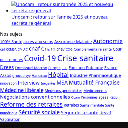
Unocam : retour sur l’année 2025 et nouveau
secrétaire général
Nos sujets
Autonomie
Assurance Maladie
100% Santé
accès aux soins
cnaf
Cnam
caf
cnav
Cour
Complémentaire santé
CCMSA
COG
CMU-C
Crise sanitaire
Covid-19
des comptes
Drees
France
Fonction Publique
Emmanuel Macron
Europe
FHF
Hôpital
Assos
Industrie Pharmaceutique
groupe vyv
Handicap
Mutualité Française
MSA
Interview
innovation
Inégalités
Médecine libérale
Médecins généralistes
Médicaments
Négociations conventionnelles
Rac0
Personnes âgées
Ocam
Reforme des retraites
Retraites
Santé mentale
Santé
Sécurité sociale
Ségur de la santé
Urssaf
numérique
Vaccination
A propos