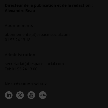
Directeur de la publication et de la rédaction :
Alexandre Beau
Abonnements
abonnements(at)espace-social.com
01 53 24 13 18
Administration
secretariat(at)espace-social.com
Tel: 01 53 24 13 00
Nos réseaux sociaux