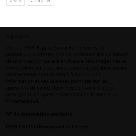
Urssaf
Vaccination
A propos
Depuis 1989, Espace Social Européen est le
périodique professionnel de référence des décideurs
de la protection sociale en France. Nos magazines et
lettres électroniques, uniquement accessibles via un
abonnement, sont destinés à donner une
information et des analyses pointues sur les
questions de santé, de protection sociale et de
prévoyance complémentaire tant en France qu’à
l’international.
N° de commission paritaire :
0326 T 87714 (Bimensuel et Lettre)