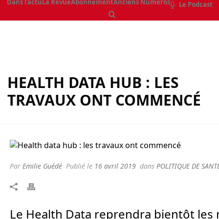
Dans l’actu
La Revue
Abonnement
Anciens Numéros
Le Podcast
HEALTH DATA HUB : LES
TRAVAUX ONT COMMENCÉ
Par
Emilie Guédé
Publié le
16 avril 2019
dans
POLITIQUE DE SANT
Le Health Data reprendra bientôt les