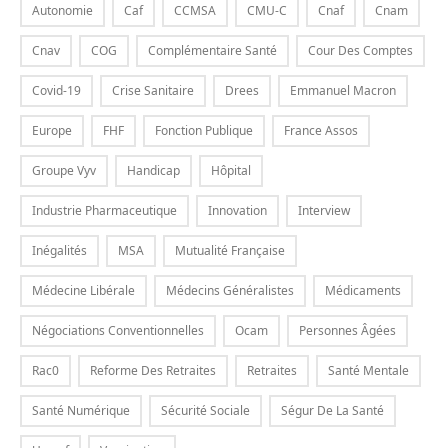
Autonomie
Caf
CCMSA
CMU-C
Cnaf
Cnam
Cnav
COG
Complémentaire Santé
Cour Des Comptes
Covid-19
Crise Sanitaire
Drees
Emmanuel Macron
Europe
FHF
Fonction Publique
France Assos
Groupe Vyv
Handicap
Hôpital
Industrie Pharmaceutique
Innovation
Interview
Inégalités
MSA
Mutualité Française
Médecine Libérale
Médecins Généralistes
Médicaments
Négociations Conventionnelles
Ocam
Personnes Âgées
Rac0
Reforme Des Retraites
Retraites
Santé Mentale
Santé Numérique
Sécurité Sociale
Ségur De La Santé