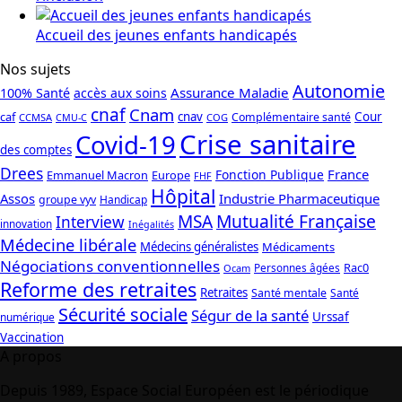
Accueil des jeunes enfants handicapés
Nos sujets
Autonomie
Assurance Maladie
100% Santé
accès aux soins
cnaf
Cnam
caf
cnav
Cour
Complémentaire santé
CCMSA
COG
CMU-C
Crise sanitaire
Covid-19
des comptes
Drees
France
Fonction Publique
Emmanuel Macron
Europe
FHF
Hôpital
Assos
Industrie Pharmaceutique
groupe vyv
Handicap
Mutualité Française
MSA
Interview
innovation
Inégalités
Médecine libérale
Médecins généralistes
Médicaments
Négociations conventionnelles
Rac0
Personnes âgées
Ocam
Reforme des retraites
Retraites
Santé mentale
Santé
Sécurité sociale
Ségur de la santé
Urssaf
numérique
Vaccination
A propos
Depuis 1989, Espace Social Européen est le périodique