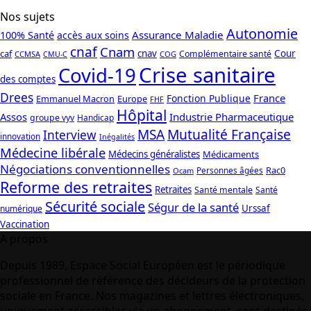
Nos sujets
Autonomie
Assurance Maladie
100% Santé
accès aux soins
cnaf
Cnam
caf
cnav
Cour
Complémentaire santé
CCMSA
COG
CMU-C
Crise sanitaire
Covid-19
des comptes
Drees
France
Fonction Publique
Emmanuel Macron
Europe
FHF
Hôpital
Assos
Industrie Pharmaceutique
groupe vyv
Handicap
Mutualité Française
MSA
Interview
innovation
Inégalités
Médecine libérale
Médecins généralistes
Médicaments
Négociations conventionnelles
Rac0
Personnes âgées
Ocam
Reforme des retraites
Retraites
Santé mentale
Santé
Sécurité sociale
Ségur de la santé
Urssaf
numérique
Vaccination
A propos
Depuis 1989, Espace Social Européen est le périodique
professionnel de référence des décideurs de la protection
sociale en France. Nos magazines et lettres électroniques,
uniquement accessibles via un abonnement, sont destinés