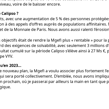
veau, voire de le baisser encore.
 Calipso ?
ts, avec une augmentation de 5 % des personnes protégées de
pation à des appels d’offres auprès de populations affinita
de la Monnaie de Paris. Nous avons aussi ralenti l’érosion 
s objectifs était de rendre la Mgefi plus « rentable » pour l
ard des exigences de solvabilité, avec seulement 3 millions d
sultat cumulé sur la période Calipso s’élève ainsi à 27 Ms €
pe VYV.
qu’en 2023…
c ce nouveau plan, la Mgefi a voulu associer plus fortement
i sera porté collectivement. D’emblée, nous avons impliqué 
uin prochain, où je passerai par ailleurs la main en tant q
gique.