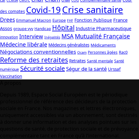
Complémentaire santé
CCMSA
COG
CMU-C
Crise sanitaire
Covid-19
des comptes
Drees
France
Fonction Publique
Emmanuel Macron
Europe
FHF
Hôpital
Assos
Industrie Pharmaceutique
groupe vyv
Handicap
Mutualité Française
MSA
Interview
innovation
Inégalités
Médecine libérale
Médecins généralistes
Médicaments
Négociations conventionnelles
Rac0
Personnes âgées
Ocam
Reforme des retraites
Retraites
Santé mentale
Santé
Sécurité sociale
Ségur de la santé
Urssaf
numérique
Vaccination
A propos
Depuis 1989, Espace Social Européen est le périodique
professionnel de référence des décideurs de la protection
sociale en France. Nos magazines et lettres électroniques,
uniquement accessibles via un abonnement, sont destinés
à donner une information et des analyses pointues sur les
questions de santé, de protection sociale et de prévoyance
complémentaire tant en France qu’à l’international.