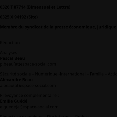
0326 T 87714 (Bimensuel et Lettre)
0325 X 94192 (Site)
Membre du syndicat de la presse économique, juridique 
Rédaction
Analyses
Pascal Beau
p.beau(at)espace-social.com
Sécurité sociale – Numérique -International – Famille – Acti
Alexandre Beau
a.beau(at)espace-social.com
Prévoyance complémentaire :
Emilie Guédé
e.guede(at)espace-social.com
Rédactrice graphique – Site internet – Podcast