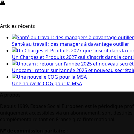
Articles récents
Santé au travail : des managers à davantage outiller
Un Charges et Produits 2027 qui s’inscrit dans la cont
Unocam : retour sur l’année 2025 et nouveau secrétai
Une nouvelle COG pour la MSA
A propos
Depuis 1989, Espace Social Européen est le périodique prof
uniquement accessibles via un abonnement, sont destinés à
complémentaire tant en France qu’à l’international.
N° de commission paritaire :