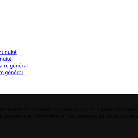
inuité
re général
essionnel de référence des décideurs de la protection socia
 donner une information et des analyses pointues sur les q