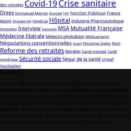
Crise sanitaire
Covid-19
des comptes
Drees
France
Fonction Publique
Emmanuel Macron
Europe
FHF
Hôpital
Assos
Industrie Pharmaceutique
groupe vyv
Handicap
Mutualité Française
MSA
Interview
innovation
Inégalités
Médecine libérale
Médecins généralistes
Médicaments
Négociations conventionnelles
Rac0
Personnes âgées
Ocam
Reforme des retraites
Retraites
Santé mentale
Santé
Sécurité sociale
Ségur de la santé
Urssaf
numérique
Vaccination
A propos
Depuis 1989, Espace Social Européen est le périodique
professionnel de référence des décideurs de la protection
sociale en France. Nos magazines et lettres électroniques,
uniquement accessibles via un abonnement, sont destinés
à donner une information et des analyses pointues sur les
questions de santé, de protection sociale et de prévoyance
complémentaire tant en France qu’à l’international.