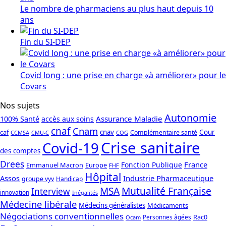
Le nombre de pharmaciens au plus haut depuis 10
ans
Fin du SI-DEP
Covid long : une prise en charge «à améliorer» pour le
Covars
Nos sujets
Autonomie
Assurance Maladie
100% Santé
accès aux soins
cnaf
Cnam
caf
cnav
Cour
Complémentaire santé
CCMSA
COG
CMU-C
Crise sanitaire
Covid-19
des comptes
Drees
France
Fonction Publique
Emmanuel Macron
Europe
FHF
Hôpital
Assos
Industrie Pharmaceutique
groupe vyv
Handicap
Mutualité Française
MSA
Interview
innovation
Inégalités
Médecine libérale
Médecins généralistes
Médicaments
Négociations conventionnelles
Rac0
Personnes âgées
Ocam