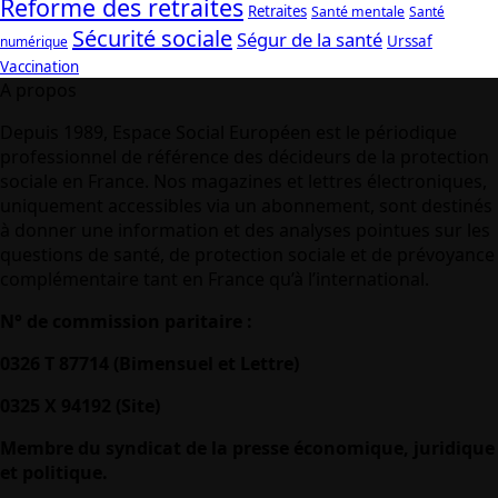
Reforme des retraites
Retraites
Santé mentale
Santé
Sécurité sociale
Ségur de la santé
Urssaf
numérique
Vaccination
A propos
Depuis 1989, Espace Social Européen est le périodique
professionnel de référence des décideurs de la protection
sociale en France. Nos magazines et lettres électroniques,
uniquement accessibles via un abonnement, sont destinés
à donner une information et des analyses pointues sur les
questions de santé, de protection sociale et de prévoyance
complémentaire tant en France qu’à l’international.
N° de commission paritaire :
0326 T 87714 (Bimensuel et Lettre)
0325 X 94192 (Site)
Membre du syndicat de la presse économique, juridique
et politique.