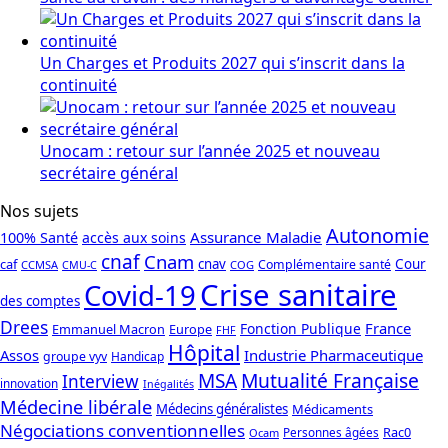
Un Charges et Produits 2027 qui s’inscrit dans la
continuité
Unocam : retour sur l’année 2025 et nouveau
secrétaire général
Nos sujets
Autonomie
Assurance Maladie
100% Santé
accès aux soins
cnaf
Cnam
caf
cnav
Cour
Complémentaire santé
CCMSA
COG
CMU-C
Crise sanitaire
Covid-19
des comptes
Drees
France
Fonction Publique
Emmanuel Macron
Europe
FHF
Hôpital
Assos
Industrie Pharmaceutique
groupe vyv
Handicap
Mutualité Française
MSA
Interview
innovation
Inégalités
Médecine libérale
Médecins généralistes
Médicaments
Négociations conventionnelles
Rac0
Personnes âgées
Ocam