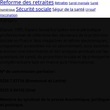
Reforme des retraites
Retraites
Santé mentale
Santé
Sécurité sociale
Ségur de la santé
Urssaf
numérique
Vaccination
A propos
Depuis 1989, Espace Social Européen est le périodique
professionnel de référence des décideurs de la protection
sociale en France. Nos magazines et lettres électroniques,
uniquement accessibles via un abonnement, sont destinés
à donner une information et des analyses pointues sur les
questions de santé, de protection sociale et de prévoyance
complémentaire tant en France qu’à l’international.
N° de commission paritaire :
0326 T 87714 (Bimensuel et Lettre)
0325 X 94192 (Site)
Membre du syndicat de la presse économique, juridique
et politique.