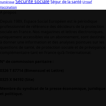
Sécurité sociale
Ségur de la santé
Urssaf
numérique
Vaccination
A propos
Depuis 1989, Espace Social Européen est le périodique
professionnel de référence des décideurs de la protection
sociale en France. Nos magazines et lettres électroniques,
uniquement accessibles via un abonnement, sont destinés
à donner une information et des analyses pointues sur les
questions de santé, de protection sociale et de prévoyance
complémentaire tant en France qu’à l’international.
N° de commission paritaire :
0326 T 87714 (Bimensuel et Lettre)
0325 X 94192 (Site)
Membre du syndicat de la presse économique, juridique
et politique.