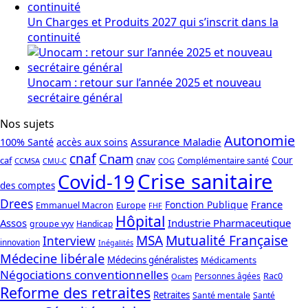
Un Charges et Produits 2027 qui s’inscrit dans la
continuité
Unocam : retour sur l’année 2025 et nouveau
secrétaire général
Nos sujets
Autonomie
Assurance Maladie
100% Santé
accès aux soins
cnaf
Cnam
caf
cnav
Cour
Complémentaire santé
CCMSA
COG
CMU-C
Crise sanitaire
Covid-19
des comptes
Drees
France
Fonction Publique
Emmanuel Macron
Europe
FHF
Hôpital
Assos
Industrie Pharmaceutique
groupe vyv
Handicap
Mutualité Française
MSA
Interview
innovation
Inégalités
Médecine libérale
Médecins généralistes
Médicaments
Négociations conventionnelles
Rac0
Personnes âgées
Ocam
Reforme des retraites
Retraites
Santé mentale
Santé