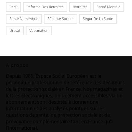
Rac0
Reforme Des Retraites
Retraites
Santé Mentale
Santé Numérique
Sécurité Sociale
Ségur De La Santé
Urssaf
Vaccination
A propos
Depuis 1989, Espace Social Européen est le
périodique professionnel de référence des décideurs
de la protection sociale en France. Nos magazines et
lettres électroniques, uniquement accessibles via un
abonnement, sont destinés à donner une
information et des analyses pointues sur les
questions de santé, de protection sociale et de
prévoyance complémentaire tant en France qu’à
l’international.