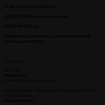
N° de commission paritaire :
0326 T 87714 (Bimensuel et Lettre)
0325 X 94192 (Site)
Membre du syndicat de la presse économique,
juridique et politique.
Rédaction
Analyses
Pascal Beau
p.beau(at)espace-social.com
Sécurité sociale – Numérique -International – Famille
– Action sociale
Alexandre Beau