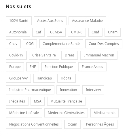
Nos sujets
100% Santé
Accès Aux Soins
Assurance Maladie
Autonomie
Caf
CCMSA
CMU-C
Cnaf
Cnam
Cnav
COG
Complémentaire Santé
Cour Des Comptes
Covid-19
Crise Sanitaire
Drees
Emmanuel Macron
Europe
FHF
Fonction Publique
France Assos
Groupe Vyv
Handicap
Hôpital
Industrie Pharmaceutique
Innovation
Interview
Inégalités
MSA
Mutualité Française
Médecine Libérale
Médecins Généralistes
Médicaments
Négociations Conventionnelles
Ocam
Personnes Âgées