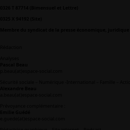
0326 T 87714 (Bimensuel et Lettre)
0325 X 94192 (Site)
Membre du syndicat de la presse économique, juridique 
Rédaction
Analyses
Pascal Beau
p.beau(at)espace-social.com
Sécurité sociale – Numérique -International – Famille – Acti
Alexandre Beau
a.beau(at)espace-social.com
Prévoyance complémentaire :
Emilie Guédé
e.guede(at)espace-social.com
Rédactrice graphique – Site internet – Podcast