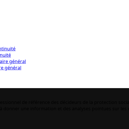
inuité
re général
essionnel de référence des décideurs de la protection socia
 donner une information et des analyses pointues sur les q