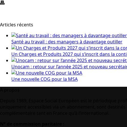
Articles récents
Santé au travail : des managers à davantage outiller
Un Charges et Produits 2027 qui s’inscrit dans la cont
Unocam : retour sur l’année 2025 et nouveau secrétai
Une nouvelle COG pour la MSA
A propos
Depuis 1989, Espace Social Européen est le périodique prof
uniquement accessibles via un abonnement, sont destinés à
complémentaire tant en France qu’à l’international.
N° de commission paritaire :