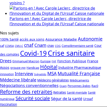
voisins ?
Parlons-en ! Avec Carole Leclerc, directrice de
l’Innovation et du Digital de l’Urssaf Caisse nationale
Nos sujets
Autonomie
Assurance Maladie
100% Santé
accès aux soins
cnaf
Cnam
caf
cnav
Cour
Complémentaire santé
CCMSA
COG
CMU-C
Crise sanitaire
Covid-19
des comptes
Drees
France
Fonction Publique
Emmanuel Macron
Europe
FHF
Hôpital
Assos
Industrie Pharmaceutique
groupe vyv
Handicap
Mutualité Française
MSA
Interview
innovation
Inégalités
Médecine libérale
Médecins généralistes
Médicaments
Négociations conventionnelles
Rac0
Personnes âgées
Ocam
Reforme des retraites
Retraites
Santé mentale
Santé
Sécurité sociale
Ségur de la santé
Urssaf
numérique
Vaccination